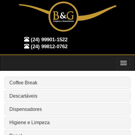
(24) 99901-1522
(24) 99812-0762
Toggl
naviga
Coffee Break
Descartáveis
Dispensadores
Higiene e Limpeza